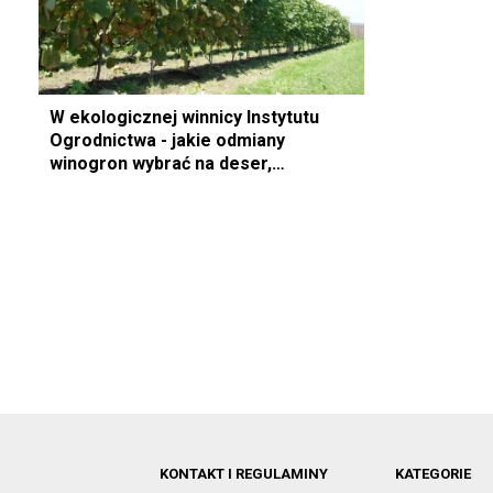
W ekologicznej winnicy Instytutu
Ogrodnictwa - jakie odmiany
winogron wybrać na deser,
przetwórstwo lub pod kątem
dekoracyjnym?[GALERIA]
KONTAKT I REGULAMINY
KATEGORIE