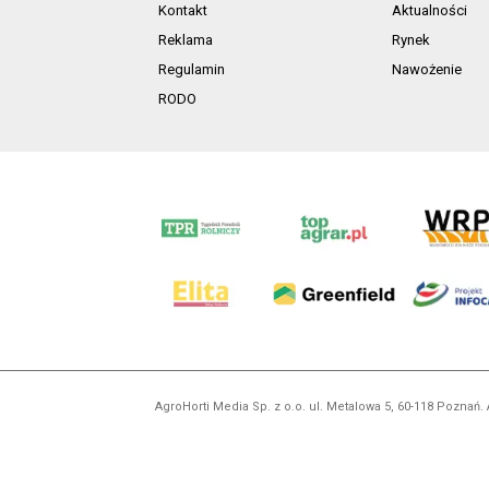
Kontakt
Aktualności
Reklama
Rynek
Regulamin
Nawożenie
RODO
AgroHorti Media Sp. z o.o. ul. Metalowa 5, 60-118 Pozna
Wszystkie prezentowane w ramach niniejszego portalu treś
zabronion