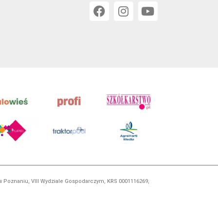
 w Poznaniu, VIII Wydziale Gospodarczym, KRS 0001116269,
orskim, kopiowanie i dalsze rozpowszechnianie treści jest
okrewnych.