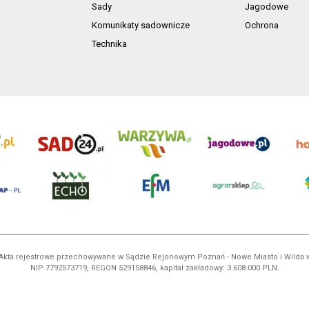
Sady
Jagodowe
Komunikaty sadownicze
Ochrona
Technika
ń. Akta rejestrowe przechowywane w Sądzie Rejonowym Poznań - Nowe Miasto i Wilda
NIP 7792573719, REGON 529158846, kapitał zakładowy: 3.608.000 PLN.
ci są własnością AgroHorti Media Sp. z o.o, są zastrzeżone i chronione prawem aut
e. (art. 25 ust. 1 pkt 1b ustawy z 4 lutego 1994 roku o prawie autorskim i prawach p