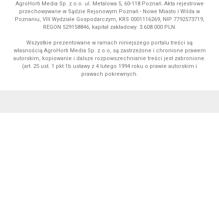
AgroHorti Media Sp. z o.o. ul. Metalowa 5, 60-118 Poznań. Akta rejestrowe
przechowywane w Sądzie Rejonowym Poznań - Nowe Miasto i Wilda w
Poznaniu, VIII Wydziale Gospodarczym, KRS 0001116269, NIP 7792573719,
REGON 529158846, kapitał zakładowy: 3.608.000 PLN.
Wszystkie prezentowane w ramach niniejszego portalu treści są
własnością AgroHorti Media Sp. z o.o, są zastrzeżone i chronione prawem
autorskim, kopiowanie i dalsze rozpowszechnianie treści jest zabronione.
(art. 25 ust. 1 pkt 1b ustawy z 4 lutego 1994 roku o prawie autorskim i
prawach pokrewnych.