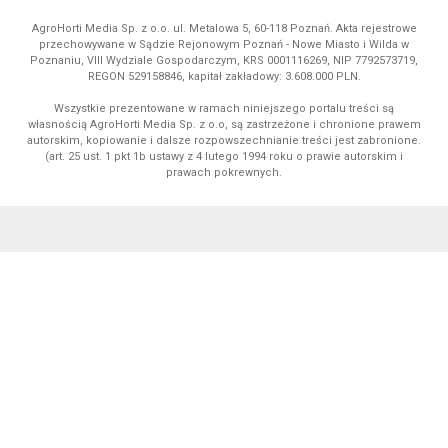
AgroHorti Media Sp. z o.o. ul. Metalowa 5, 60-118 Poznań. Akta rejestrowe
przechowywane w Sądzie Rejonowym Poznań - Nowe Miasto i Wilda w
Poznaniu, VIII Wydziale Gospodarczym, KRS 0001116269, NIP 7792573719,
REGON 529158846, kapitał zakładowy: 3.608.000 PLN.
Wszystkie prezentowane w ramach niniejszego portalu treści są
własnością AgroHorti Media Sp. z o.o, są zastrzeżone i chronione prawem
autorskim, kopiowanie i dalsze rozpowszechnianie treści jest zabronione.
(art. 25 ust. 1 pkt 1b ustawy z 4 lutego 1994 roku o prawie autorskim i
prawach pokrewnych.