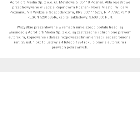
AgroHorti Media Sp. z o.o. ul. Metalowa 5, 60-118 Poznań. Akta rejestrowe
przechowywane w Sądzie Rejonowym Poznań - Nowe Miasto i Wilda w
Poznaniu, VIII Wydziale Gospodarczym, KRS 0001116269, NIP 7792573719,
REGON 529158846, kapitał zakładowy: 3.608.000 PLN.
Wszystkie prezentowane w ramach niniejszego portalu treści są
własnością AgroHorti Media Sp. z o.o, są zastrzeżone i chronione prawem
autorskim, kopiowanie i dalsze rozpowszechnianie treści jest zabronione.
(art. 25 ust. 1 pkt 1b ustawy z 4 lutego 1994 roku o prawie autorskim i
prawach pokrewnych.