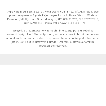
AgroHorti Media Sp. z o.o. ul. Metalowa 5, 60-118 Poznań. Akta rejestrowe
przechowywane w Sądzie Rejonowym Poznań - Nowe Miasto i Wilda w
Poznaniu, VIII Wydziale Gospodarczym, KRS 0001116269, NIP 7792573719,
REGON 529158846, kapitał zakładowy: 3.608.000 PLN.
Wszystkie prezentowane w ramach niniejszego portalu treści są
własnością AgroHorti Media Sp. z o.o, są zastrzeżone i chronione prawem
autorskim, kopiowanie i dalsze rozpowszechnianie treści jest zabronione.
(art. 25 ust. 1 pkt 1b ustawy z 4 lutego 1994 roku o prawie autorskim i
prawach pokrewnych.