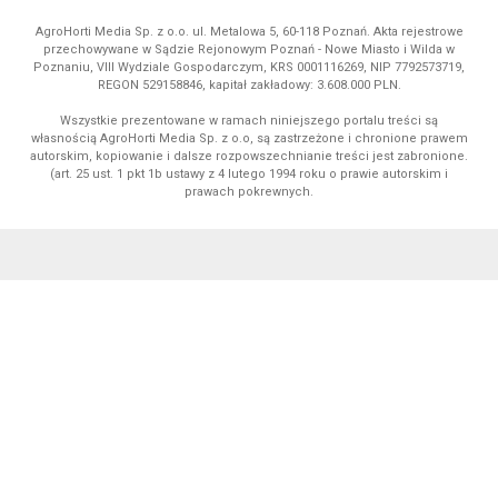
AgroHorti Media Sp. z o.o. ul. Metalowa 5, 60-118 Poznań. Akta rejestrowe
przechowywane w Sądzie Rejonowym Poznań - Nowe Miasto i Wilda w
Poznaniu, VIII Wydziale Gospodarczym, KRS 0001116269, NIP 7792573719,
REGON 529158846, kapitał zakładowy: 3.608.000 PLN.
Wszystkie prezentowane w ramach niniejszego portalu treści są
własnością AgroHorti Media Sp. z o.o, są zastrzeżone i chronione prawem
autorskim, kopiowanie i dalsze rozpowszechnianie treści jest zabronione.
(art. 25 ust. 1 pkt 1b ustawy z 4 lutego 1994 roku o prawie autorskim i
prawach pokrewnych.