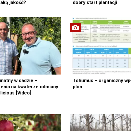
taką jakość?
dobry start plantacji
unatny w sadzie –
Tohumus – organiczny wp
enia na kwaterze odmiany
plon
Golden Delicious [Video]