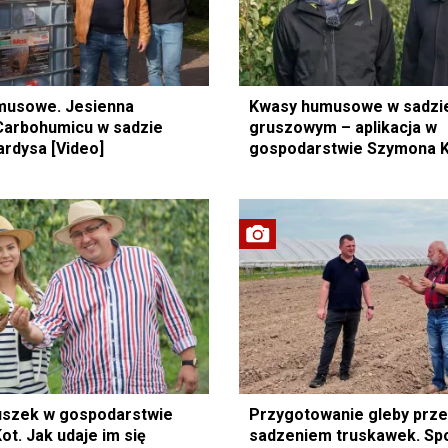
musowe. Jesienna
Kwasy humusowe w sadzi
 Carbohumicu w sadzie
gruszowym – aplikacja w
rdysa [Video]
gospodarstwie Szymona 
[Video]
uszek w gospodarstwie
Przygotowanie gleby prz
t. Jak udaje im się
sadzeniem truskawek. Sp