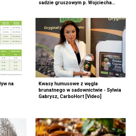
sadzie gruszowym p. Wojciecha
Kota?
ływ na
Kwasy humusowe z węgla
brunatnego w sadownictwie - Sylwia
Gabrysz, CarboHort [Video]