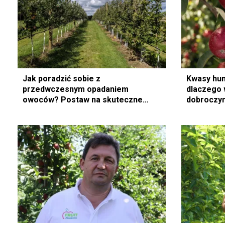
Jak poradzić sobie z
Kwasy hu
przedwczesnym opadaniem
dlaczego 
owoców? Postaw na skuteczne
dobroczyn
nawozy dla sadownictwa