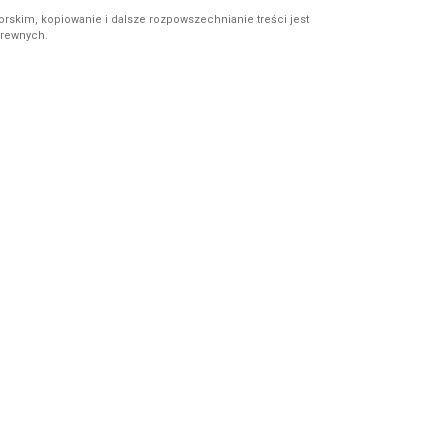
orskim, kopiowanie i dalsze rozpowszechnianie treści jest
okrewnych.