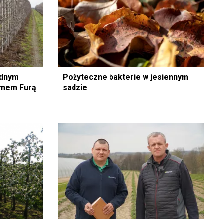
udnym
Pożyteczne bakterie w jesiennym
amem Furą
sadzie