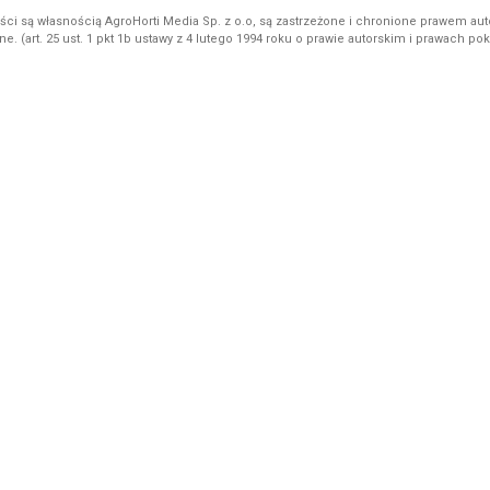
ci są własnością AgroHorti Media Sp. z o.o, są zastrzeżone i chronione prawem aut
e. (art. 25 ust. 1 pkt 1b ustawy z 4 lutego 1994 roku o prawie autorskim i prawach p