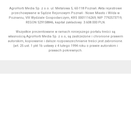
AgroHorti Media Sp. z o.o. ul. Metalowa 5, 60-118 Poznań. Akta rejestrowe
przechowywane w Sądzie Rejonowym Poznań - Nowe Miasto i Wilda w
Poznaniu, VIII Wydziale Gospodarczym, KRS 0001116269, NIP 7792573719,
REGON 529158846, kapitał zakładowy: 3.608.000 PLN.
Wszystkie prezentowane w ramach niniejszego portalu treści są
własnością AgroHorti Media Sp. z o.o, są zastrzeżone i chronione prawem
autorskim, kopiowanie i dalsze rozpowszechnianie treści jest zabronione.
(art. 25 ust. 1 pkt 1b ustawy z 4 lutego 1994 roku o prawie autorskim i
prawach pokrewnych.