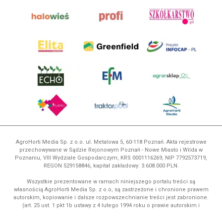
AgroHorti Media Sp. z o.o. ul. Metalowa 5, 60-118 Poznań. Akta rejestrowe
przechowywane w Sądzie Rejonowym Poznań - Nowe Miasto i Wilda w
Poznaniu, VIII Wydziale Gospodarczym, KRS 0001116269, NIP 7792573719,
REGON 529158846, kapitał zakładowy: 3.608.000 PLN.
Wszystkie prezentowane w ramach niniejszego portalu treści są
własnością AgroHorti Media Sp. z o.o, są zastrzeżone i chronione prawem
autorskim, kopiowanie i dalsze rozpowszechnianie treści jest zabronione.
(art. 25 ust. 1 pkt 1b ustawy z 4 lutego 1994 roku o prawie autorskim i
prawach pokrewnych.