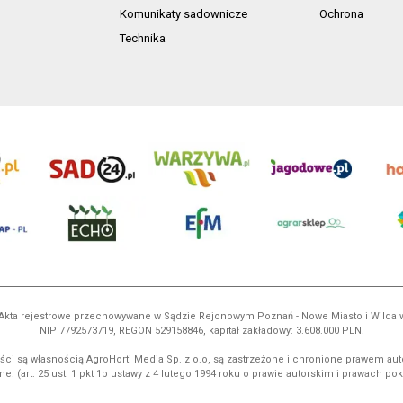
Komunikaty sadownicze
Ochrona
Technika
ń. Akta rejestrowe przechowywane w Sądzie Rejonowym Poznań - Nowe Miasto i Wilda
NIP 7792573719, REGON 529158846, kapitał zakładowy: 3.608.000 PLN.
ci są własnością AgroHorti Media Sp. z o.o, są zastrzeżone i chronione prawem aut
e. (art. 25 ust. 1 pkt 1b ustawy z 4 lutego 1994 roku o prawie autorskim i prawach p