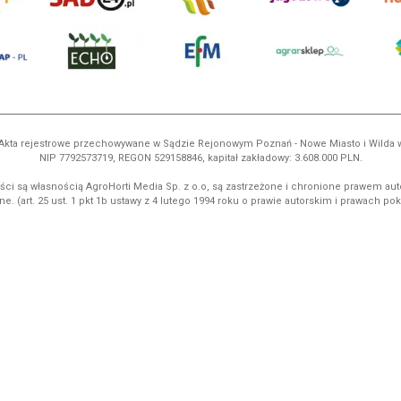
ń. Akta rejestrowe przechowywane w Sądzie Rejonowym Poznań - Nowe Miasto i Wilda
NIP 7792573719, REGON 529158846, kapitał zakładowy: 3.608.000 PLN.
ci są własnością AgroHorti Media Sp. z o.o, są zastrzeżone i chronione prawem aut
e. (art. 25 ust. 1 pkt 1b ustawy z 4 lutego 1994 roku o prawie autorskim i prawach p