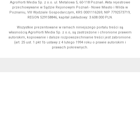
AgroHorti Media Sp. z o.o. ul. Metalowa 5, 60-118 Poznań. Akta rejestrowe
przechowywane w Sądzie Rejonowym Poznań - Nowe Miasto i Wilda w
Poznaniu, VIII Wydziale Gospodarczym, KRS 0001116269, NIP 7792573719,
REGON 529158846, kapitał zakładowy: 3.608.000 PLN.
Wszystkie prezentowane w ramach niniejszego portalu treści są
własnością AgroHorti Media Sp. z o.o, są zastrzeżone i chronione prawem
autorskim, kopiowanie i dalsze rozpowszechnianie treści jest zabronione.
(art. 25 ust. 1 pkt 1b ustawy z 4 lutego 1994 roku o prawie autorskim i
prawach pokrewnych.