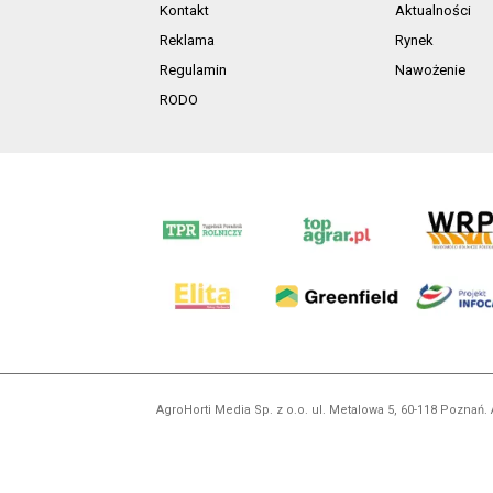
Kontakt
Aktualności
Reklama
Rynek
Regulamin
Nawożenie
RODO
AgroHorti Media Sp. z o.o. ul. Metalowa 5, 60-118 Pozna
Wszystkie prezentowane w ramach niniejszego portalu treś
zabronion