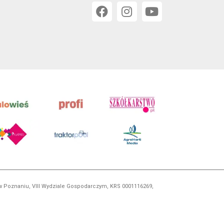
 w Poznaniu, VIII Wydziale Gospodarczym, KRS 0001116269,
orskim, kopiowanie i dalsze rozpowszechnianie treści jest
okrewnych.