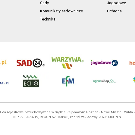
Sady
Jagodowe
Komunikaty sadownicze
Ochrona
Technika
ń. Akta rejestrowe przechowywane w Sądzie Rejonowym Poznań - Nowe Miasto i Wilda
NIP 7792573719, REGON 529158846, kapitał zakładowy: 3.608.000 PLN.
ci są własnością AgroHorti Media Sp. z o.o, są zastrzeżone i chronione prawem aut
e. (art. 25 ust. 1 pkt 1b ustawy z 4 lutego 1994 roku o prawie autorskim i prawach p