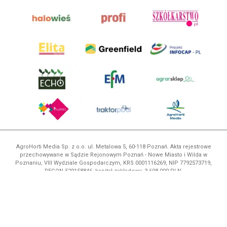
AgroHorti Media Sp. z o.o. ul. Metalowa 5, 60-118 Poznań. Akta rejestrowe
przechowywane w Sądzie Rejonowym Poznań - Nowe Miasto i Wilda w
Poznaniu, VIII Wydziale Gospodarczym, KRS 0001116269, NIP 7792573719,
REGON 529158846, kapitał zakładowy: 3.608.000 PLN.
Wszystkie prezentowane w ramach niniejszego portalu treści są
własnością AgroHorti Media Sp. z o.o, są zastrzeżone i chronione prawem
autorskim, kopiowanie i dalsze rozpowszechnianie treści jest zabronione.
(art. 25 ust. 1 pkt 1b ustawy z 4 lutego 1994 roku o prawie autorskim i
prawach pokrewnych.