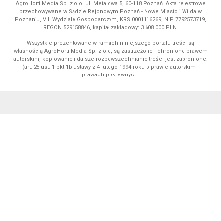
AgroHorti Media Sp. z o.o. ul. Metalowa 5, 60-118 Poznań. Akta rejestrowe
przechowywane w Sądzie Rejonowym Poznań - Nowe Miasto i Wilda w
Poznaniu, VIII Wydziale Gospodarczym, KRS 0001116269, NIP 7792573719,
REGON 529158846, kapitał zakładowy: 3.608.000 PLN.
Wszystkie prezentowane w ramach niniejszego portalu treści są
własnością AgroHorti Media Sp. z o.o, są zastrzeżone i chronione prawem
autorskim, kopiowanie i dalsze rozpowszechnianie treści jest zabronione.
(art. 25 ust. 1 pkt 1b ustawy z 4 lutego 1994 roku o prawie autorskim i
prawach pokrewnych.