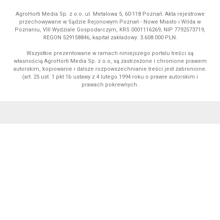
AgroHorti Media Sp. z o.o. ul. Metalowa 5, 60-118 Poznań. Akta rejestrowe
przechowywane w Sądzie Rejonowym Poznań - Nowe Miasto i Wilda w
Poznaniu, VIII Wydziale Gospodarczym, KRS 0001116269, NIP 7792573719,
REGON 529158846, kapitał zakładowy: 3.608.000 PLN.
Wszystkie prezentowane w ramach niniejszego portalu treści są
własnością AgroHorti Media Sp. z o.o, są zastrzeżone i chronione prawem
autorskim, kopiowanie i dalsze rozpowszechnianie treści jest zabronione.
(art. 25 ust. 1 pkt 1b ustawy z 4 lutego 1994 roku o prawie autorskim i
prawach pokrewnych.