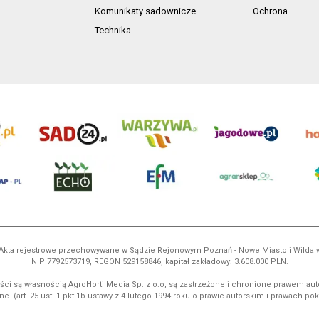
Komunikaty sadownicze
Ochrona
Technika
ń. Akta rejestrowe przechowywane w Sądzie Rejonowym Poznań - Nowe Miasto i Wilda
NIP 7792573719, REGON 529158846, kapitał zakładowy: 3.608.000 PLN.
ci są własnością AgroHorti Media Sp. z o.o, są zastrzeżone i chronione prawem aut
e. (art. 25 ust. 1 pkt 1b ustawy z 4 lutego 1994 roku o prawie autorskim i prawach p