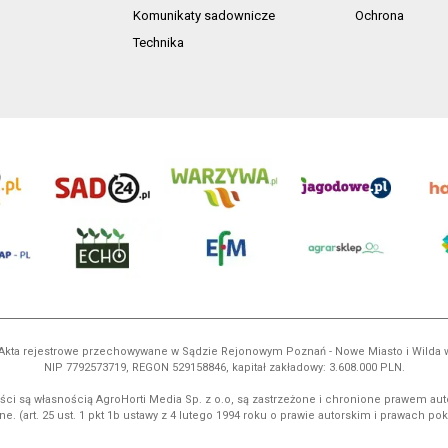
Komunikaty sadownicze
Ochrona
Technika
ń. Akta rejestrowe przechowywane w Sądzie Rejonowym Poznań - Nowe Miasto i Wilda
NIP 7792573719, REGON 529158846, kapitał zakładowy: 3.608.000 PLN.
ci są własnością AgroHorti Media Sp. z o.o, są zastrzeżone i chronione prawem aut
e. (art. 25 ust. 1 pkt 1b ustawy z 4 lutego 1994 roku o prawie autorskim i prawach p