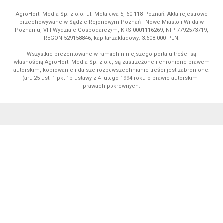
AgroHorti Media Sp. z o.o. ul. Metalowa 5, 60-118 Poznań. Akta rejestrowe
przechowywane w Sądzie Rejonowym Poznań - Nowe Miasto i Wilda w
Poznaniu, VIII Wydziale Gospodarczym, KRS 0001116269, NIP 7792573719,
REGON 529158846, kapitał zakładowy: 3.608.000 PLN.
Wszystkie prezentowane w ramach niniejszego portalu treści są
własnością AgroHorti Media Sp. z o.o, są zastrzeżone i chronione prawem
autorskim, kopiowanie i dalsze rozpowszechnianie treści jest zabronione.
(art. 25 ust. 1 pkt 1b ustawy z 4 lutego 1994 roku o prawie autorskim i
prawach pokrewnych.