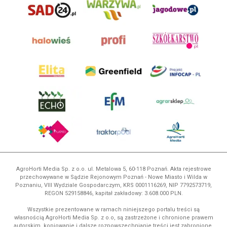
AgroHorti Media Sp. z o.o. ul. Metalowa 5, 60-118 Poznań. Akta rejestrowe
przechowywane w Sądzie Rejonowym Poznań - Nowe Miasto i Wilda w
Poznaniu, VIII Wydziale Gospodarczym, KRS 0001116269, NIP 7792573719,
REGON 529158846, kapitał zakładowy: 3.608.000 PLN.
Wszystkie prezentowane w ramach niniejszego portalu treści są
własnością AgroHorti Media Sp. z o.o, są zastrzeżone i chronione prawem
autorskim, kopiowanie i dalsze rozpowszechnianie treści jest zabronione.