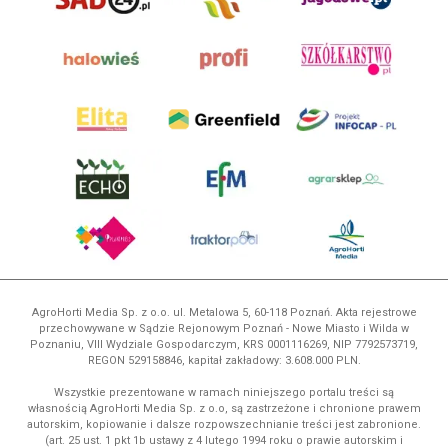
AgroHorti Media Sp. z o.o. ul. Metalowa 5, 60-118 Poznań. Akta rejestrowe
przechowywane w Sądzie Rejonowym Poznań - Nowe Miasto i Wilda w
Poznaniu, VIII Wydziale Gospodarczym, KRS 0001116269, NIP 7792573719,
REGON 529158846, kapitał zakładowy: 3.608.000 PLN.
Wszystkie prezentowane w ramach niniejszego portalu treści są
własnością AgroHorti Media Sp. z o.o, są zastrzeżone i chronione prawem
autorskim, kopiowanie i dalsze rozpowszechnianie treści jest zabronione.
(art. 25 ust. 1 pkt 1b ustawy z 4 lutego 1994 roku o prawie autorskim i