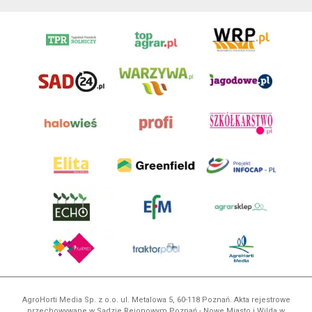
AgroHorti Media Sp. z o.o. ul. Metalowa 5, 60-118 Poznań. Akta rejestrowe
przechowywane w Sądzie Rejonowym Poznań - Nowe Miasto i Wilda w