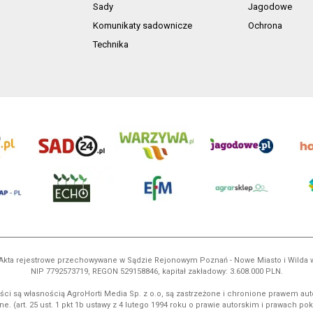
Sady
Jagodowe
Komunikaty sadownicze
Ochrona
Technika
ń. Akta rejestrowe przechowywane w Sądzie Rejonowym Poznań - Nowe Miasto i Wilda
NIP 7792573719, REGON 529158846, kapitał zakładowy: 3.608.000 PLN.
ci są własnością AgroHorti Media Sp. z o.o, są zastrzeżone i chronione prawem aut
e. (art. 25 ust. 1 pkt 1b ustawy z 4 lutego 1994 roku o prawie autorskim i prawach p