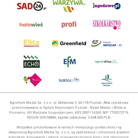
AgroHorti Media Sp. z o.o. ul. Metalowa 5, 60-118 Poznań. Akta rejestrowe
przechowywane w Sądzie Rejonowym Poznań - Nowe Miasto i Wilda w
Poznaniu, VIII Wydziale Gospodarczym, KRS 0001116269, NIP 7792573719,
REGON 529158846, kapitał zakładowy: 3.608.000 PLN.
Wszystkie prezentowane w ramach niniejszego portalu treści są
własnością AgroHorti Media Sp. z o.o, są zastrzeżone i chronione prawem
autorskim, kopiowanie i dalsze rozpowszechnianie treści jest zabronione.