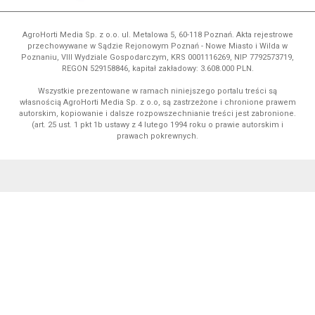
AgroHorti Media Sp. z o.o. ul. Metalowa 5, 60-118 Poznań. Akta rejestrowe
przechowywane w Sądzie Rejonowym Poznań - Nowe Miasto i Wilda w
Poznaniu, VIII Wydziale Gospodarczym, KRS 0001116269, NIP 7792573719,
REGON 529158846, kapitał zakładowy: 3.608.000 PLN.
Wszystkie prezentowane w ramach niniejszego portalu treści są
własnością AgroHorti Media Sp. z o.o, są zastrzeżone i chronione prawem
autorskim, kopiowanie i dalsze rozpowszechnianie treści jest zabronione.
(art. 25 ust. 1 pkt 1b ustawy z 4 lutego 1994 roku o prawie autorskim i
prawach pokrewnych.