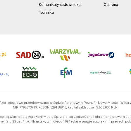
Komunikaty sadownicze
Ochrona
Technika
ń. Akta rejestrowe przechowywane w Sądzie Rejonowym Poznań - Nowe Miasto i Wilda
NIP 7792573719, REGON 529158846, kapitał zakładowy: 3.608.000 PLN.
ci są własnością AgroHorti Media Sp. z o.o, są zastrzeżone i chronione prawem aut
e. (art. 25 ust. 1 pkt 1b ustawy z 4 lutego 1994 roku o prawie autorskim i prawach p