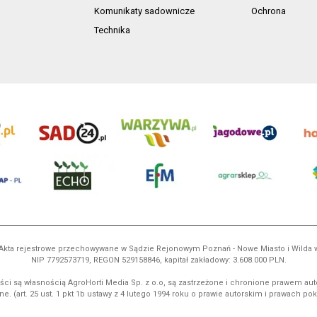
Komunikaty sadownicze
Ochrona
Technika
ń. Akta rejestrowe przechowywane w Sądzie Rejonowym Poznań - Nowe Miasto i Wilda
NIP 7792573719, REGON 529158846, kapitał zakładowy: 3.608.000 PLN.
ci są własnością AgroHorti Media Sp. z o.o, są zastrzeżone i chronione prawem aut
e. (art. 25 ust. 1 pkt 1b ustawy z 4 lutego 1994 roku o prawie autorskim i prawach p