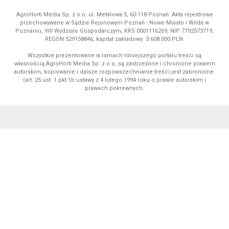
AgroHorti Media Sp. z o.o. ul. Metalowa 5, 60-118 Poznań. Akta rejestrowe
przechowywane w Sądzie Rejonowym Poznań - Nowe Miasto i Wilda w
Poznaniu, VIII Wydziale Gospodarczym, KRS 0001116269, NIP 7792573719,
REGON 529158846, kapitał zakładowy: 3.608.000 PLN.
Wszystkie prezentowane w ramach niniejszego portalu treści są
własnością AgroHorti Media Sp. z o.o, są zastrzeżone i chronione prawem
autorskim, kopiowanie i dalsze rozpowszechnianie treści jest zabronione.
(art. 25 ust. 1 pkt 1b ustawy z 4 lutego 1994 roku o prawie autorskim i
prawach pokrewnych.