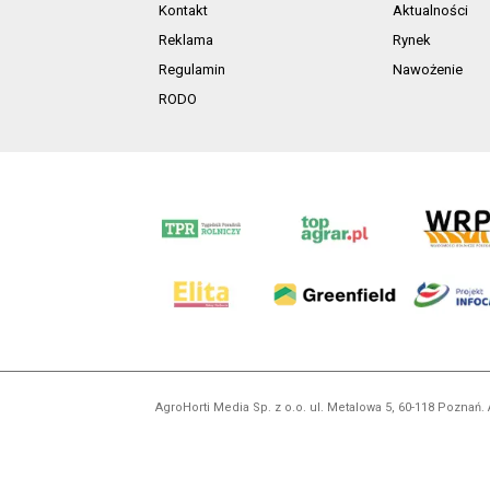
Kontakt
Aktualności
Reklama
Rynek
Regulamin
Nawożenie
RODO
AgroHorti Media Sp. z o.o. ul. Metalowa 5, 60-118 Pozna
Wszystkie prezentowane w ramach niniejszego portalu treś
zabronion