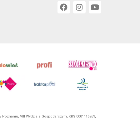
 w Poznaniu, VIII Wydziale Gospodarczym, KRS 0001116269,
orskim, kopiowanie i dalsze rozpowszechnianie treści jest
okrewnych.