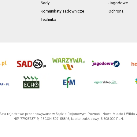
Sady
Jagodowe
Komunikaty sadownicze
Ochrona
Technika
ń. Akta rejestrowe przechowywane w Sądzie Rejonowym Poznań - Nowe Miasto i Wilda
NIP 7792573719, REGON 529158846, kapitał zakładowy: 3.608.000 PLN.
ci są własnością AgroHorti Media Sp. z o.o, są zastrzeżone i chronione prawem aut
e. (art. 25 ust. 1 pkt 1b ustawy z 4 lutego 1994 roku o prawie autorskim i prawach p