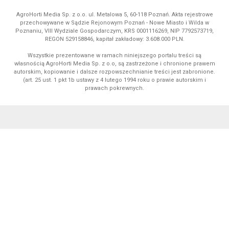
AgroHorti Media Sp. z o.o. ul. Metalowa 5, 60-118 Poznań. Akta rejestrowe
przechowywane w Sądzie Rejonowym Poznań - Nowe Miasto i Wilda w
Poznaniu, VIII Wydziale Gospodarczym, KRS 0001116269, NIP 7792573719,
REGON 529158846, kapitał zakładowy: 3.608.000 PLN.
Wszystkie prezentowane w ramach niniejszego portalu treści są
własnością AgroHorti Media Sp. z o.o, są zastrzeżone i chronione prawem
autorskim, kopiowanie i dalsze rozpowszechnianie treści jest zabronione.
(art. 25 ust. 1 pkt 1b ustawy z 4 lutego 1994 roku o prawie autorskim i
prawach pokrewnych.