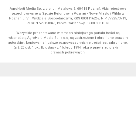
AgroHorti Media Sp. z o.o. ul. Metalowa 5, 60-118 Poznań. Akta rejestrowe
przechowywane w Sądzie Rejonowym Poznań - Nowe Miasto i Wilda w
Poznaniu, VIII Wydziale Gospodarczym, KRS 0001116269, NIP 7792573719,
REGON 529158846, kapitał zakładowy: 3.608.000 PLN.
Wszystkie prezentowane w ramach niniejszego portalu treści są
własnością AgroHorti Media Sp. z o.o, są zastrzeżone i chronione prawem
autorskim, kopiowanie i dalsze rozpowszechnianie treści jest zabronione.
(art. 25 ust. 1 pkt 1b ustawy z 4 lutego 1994 roku o prawie autorskim i
prawach pokrewnych.