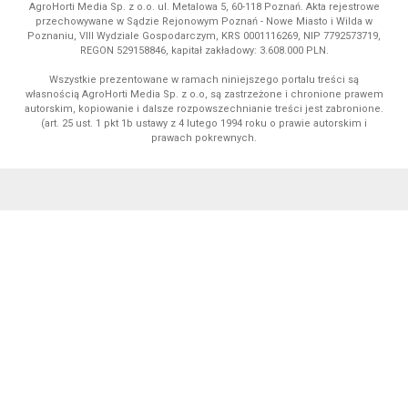
AgroHorti Media Sp. z o.o. ul. Metalowa 5, 60-118 Poznań. Akta rejestrowe
przechowywane w Sądzie Rejonowym Poznań - Nowe Miasto i Wilda w
Poznaniu, VIII Wydziale Gospodarczym, KRS 0001116269, NIP 7792573719,
REGON 529158846, kapitał zakładowy: 3.608.000 PLN.
Wszystkie prezentowane w ramach niniejszego portalu treści są
własnością AgroHorti Media Sp. z o.o, są zastrzeżone i chronione prawem
autorskim, kopiowanie i dalsze rozpowszechnianie treści jest zabronione.
(art. 25 ust. 1 pkt 1b ustawy z 4 lutego 1994 roku o prawie autorskim i
prawach pokrewnych.