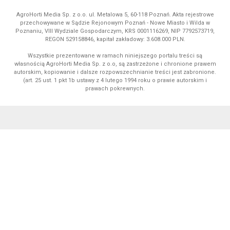
AgroHorti Media Sp. z o.o. ul. Metalowa 5, 60-118 Poznań. Akta rejestrowe
przechowywane w Sądzie Rejonowym Poznań - Nowe Miasto i Wilda w
Poznaniu, VIII Wydziale Gospodarczym, KRS 0001116269, NIP 7792573719,
REGON 529158846, kapitał zakładowy: 3.608.000 PLN.
Wszystkie prezentowane w ramach niniejszego portalu treści są
własnością AgroHorti Media Sp. z o.o, są zastrzeżone i chronione prawem
autorskim, kopiowanie i dalsze rozpowszechnianie treści jest zabronione.
(art. 25 ust. 1 pkt 1b ustawy z 4 lutego 1994 roku o prawie autorskim i
prawach pokrewnych.