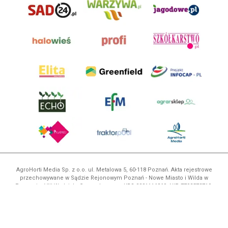
AgroHorti Media Sp. z o.o. ul. Metalowa 5, 60-118 Poznań. Akta rejestrowe
przechowywane w Sądzie Rejonowym Poznań - Nowe Miasto i Wilda w
Poznaniu, VIII Wydziale Gospodarczym, KRS 0001116269, NIP 7792573719,
REGON 529158846, kapitał zakładowy: 3.608.000 PLN.
Wszystkie prezentowane w ramach niniejszego portalu treści są
własnością AgroHorti Media Sp. z o.o, są zastrzeżone i chronione prawem
autorskim, kopiowanie i dalsze rozpowszechnianie treści jest zabronione.