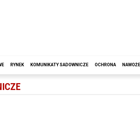
WE
RYNEK
KOMUNIKATY SADOWNICZE
OCHRONA
NAWOŻE
ICZE