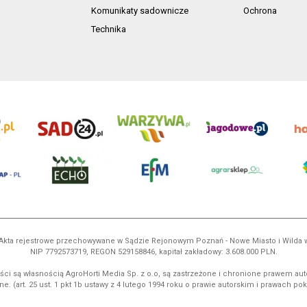
Komunikaty sadownicze
Ochrona
Technika
ń. Akta rejestrowe przechowywane w Sądzie Rejonowym Poznań - Nowe Miasto i Wilda
NIP 7792573719, REGON 529158846, kapitał zakładowy: 3.608.000 PLN.
ci są własnością AgroHorti Media Sp. z o.o, są zastrzeżone i chronione prawem aut
e. (art. 25 ust. 1 pkt 1b ustawy z 4 lutego 1994 roku o prawie autorskim i prawach p