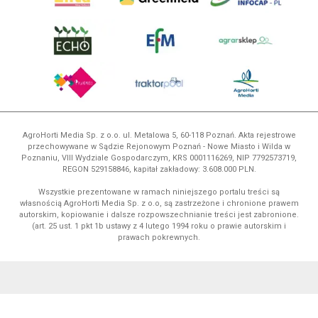
AgroHorti Media Sp. z o.o. ul. Metalowa 5, 60-118 Poznań. Akta rejestrowe
przechowywane w Sądzie Rejonowym Poznań - Nowe Miasto i Wilda w
Poznaniu, VIII Wydziale Gospodarczym, KRS 0001116269, NIP 7792573719,
REGON 529158846, kapitał zakładowy: 3.608.000 PLN.
Wszystkie prezentowane w ramach niniejszego portalu treści są
własnością AgroHorti Media Sp. z o.o, są zastrzeżone i chronione prawem
autorskim, kopiowanie i dalsze rozpowszechnianie treści jest zabronione.
(art. 25 ust. 1 pkt 1b ustawy z 4 lutego 1994 roku o prawie autorskim i
prawach pokrewnych.