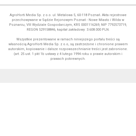
AgroHorti Media Sp. z o.o. ul. Metalowa 5, 60-118 Poznań. Akta rejestrowe
przechowywane w Sądzie Rejonowym Poznań - Nowe Miasto i Wilda w
Poznaniu, VIII Wydziale Gospodarczym, KRS 0001116269, NIP 7792573719,
REGON 529158846, kapitał zakładowy: 3.608.000 PLN.
Wszystkie prezentowane w ramach niniejszego portalu treści są
własnością AgroHorti Media Sp. z o.o, są zastrzeżone i chronione prawem
autorskim, kopiowanie i dalsze rozpowszechnianie treści jest zabronione.
(art. 25 ust. 1 pkt 1b ustawy z 4 lutego 1994 roku o prawie autorskim i
prawach pokrewnych.