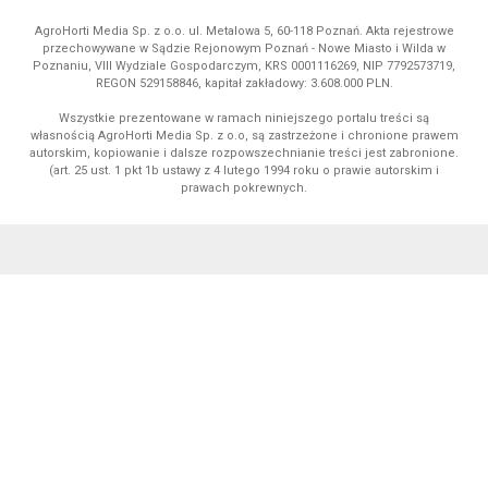
AgroHorti Media Sp. z o.o. ul. Metalowa 5, 60-118 Poznań. Akta rejestrowe
przechowywane w Sądzie Rejonowym Poznań - Nowe Miasto i Wilda w
Poznaniu, VIII Wydziale Gospodarczym, KRS 0001116269, NIP 7792573719,
REGON 529158846, kapitał zakładowy: 3.608.000 PLN.
Wszystkie prezentowane w ramach niniejszego portalu treści są
własnością AgroHorti Media Sp. z o.o, są zastrzeżone i chronione prawem
autorskim, kopiowanie i dalsze rozpowszechnianie treści jest zabronione.
(art. 25 ust. 1 pkt 1b ustawy z 4 lutego 1994 roku o prawie autorskim i
prawach pokrewnych.