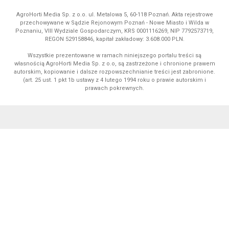
AgroHorti Media Sp. z o.o. ul. Metalowa 5, 60-118 Poznań. Akta rejestrowe
przechowywane w Sądzie Rejonowym Poznań - Nowe Miasto i Wilda w
Poznaniu, VIII Wydziale Gospodarczym, KRS 0001116269, NIP 7792573719,
REGON 529158846, kapitał zakładowy: 3.608.000 PLN.
Wszystkie prezentowane w ramach niniejszego portalu treści są
własnością AgroHorti Media Sp. z o.o, są zastrzeżone i chronione prawem
autorskim, kopiowanie i dalsze rozpowszechnianie treści jest zabronione.
(art. 25 ust. 1 pkt 1b ustawy z 4 lutego 1994 roku o prawie autorskim i
prawach pokrewnych.