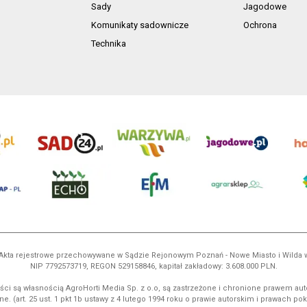
Sady
Jagodowe
Komunikaty sadownicze
Ochrona
Technika
ń. Akta rejestrowe przechowywane w Sądzie Rejonowym Poznań - Nowe Miasto i Wilda
NIP 7792573719, REGON 529158846, kapitał zakładowy: 3.608.000 PLN.
ci są własnością AgroHorti Media Sp. z o.o, są zastrzeżone i chronione prawem aut
e. (art. 25 ust. 1 pkt 1b ustawy z 4 lutego 1994 roku o prawie autorskim i prawach p