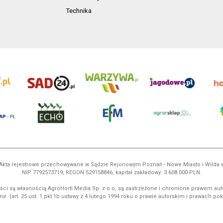
Technika
ń. Akta rejestrowe przechowywane w Sądzie Rejonowym Poznań - Nowe Miasto i Wilda
NIP 7792573719, REGON 529158846, kapitał zakładowy: 3.608.000 PLN.
ci są własnością AgroHorti Media Sp. z o.o, są zastrzeżone i chronione prawem aut
e. (art. 25 ust. 1 pkt 1b ustawy z 4 lutego 1994 roku o prawie autorskim i prawach p