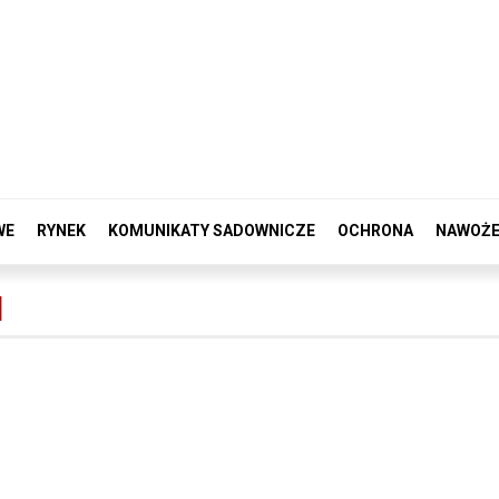
WE
RYNEK
KOMUNIKATY SADOWNICZE
OCHRONA
NAWOŻE
I