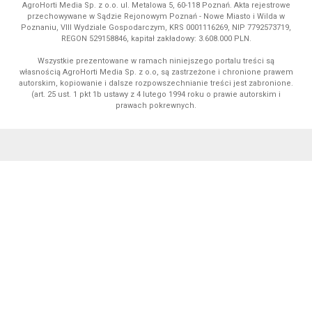
AgroHorti Media Sp. z o.o. ul. Metalowa 5, 60-118 Poznań. Akta rejestrowe
przechowywane w Sądzie Rejonowym Poznań - Nowe Miasto i Wilda w
Poznaniu, VIII Wydziale Gospodarczym, KRS 0001116269, NIP 7792573719,
REGON 529158846, kapitał zakładowy: 3.608.000 PLN.
Wszystkie prezentowane w ramach niniejszego portalu treści są
własnością AgroHorti Media Sp. z o.o, są zastrzeżone i chronione prawem
autorskim, kopiowanie i dalsze rozpowszechnianie treści jest zabronione.
(art. 25 ust. 1 pkt 1b ustawy z 4 lutego 1994 roku o prawie autorskim i
prawach pokrewnych.