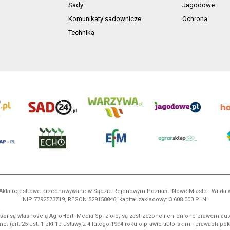
Sady
Jagodowe
Komunikaty sadownicze
Ochrona
Technika
ń. Akta rejestrowe przechowywane w Sądzie Rejonowym Poznań - Nowe Miasto i Wilda
NIP 7792573719, REGON 529158846, kapitał zakładowy: 3.608.000 PLN.
ci są własnością AgroHorti Media Sp. z o.o, są zastrzeżone i chronione prawem aut
e. (art. 25 ust. 1 pkt 1b ustawy z 4 lutego 1994 roku o prawie autorskim i prawach p