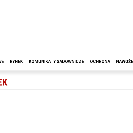
WE
RYNEK
KOMUNIKATY SADOWNICZE
OCHRONA
NAWOŻE
EK