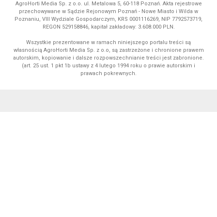
AgroHorti Media Sp. z o.o. ul. Metalowa 5, 60-118 Poznań. Akta rejestrowe
przechowywane w Sądzie Rejonowym Poznań - Nowe Miasto i Wilda w
Poznaniu, VIII Wydziale Gospodarczym, KRS 0001116269, NIP 7792573719,
REGON 529158846, kapitał zakładowy: 3.608.000 PLN.
Wszystkie prezentowane w ramach niniejszego portalu treści są
własnością AgroHorti Media Sp. z o.o, są zastrzeżone i chronione prawem
autorskim, kopiowanie i dalsze rozpowszechnianie treści jest zabronione.
(art. 25 ust. 1 pkt 1b ustawy z 4 lutego 1994 roku o prawie autorskim i
prawach pokrewnych.