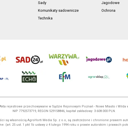
Sady
Jagodowe
Komunikaty sadownicze
Ochrona
Technika
ń. Akta rejestrowe przechowywane w Sądzie Rejonowym Poznań - Nowe Miasto i Wilda
NIP 7792573719, REGON 529158846, kapitał zakładowy: 3.608.000 PLN.
ci są własnością AgroHorti Media Sp. z o.o, są zastrzeżone i chronione prawem aut
e. (art. 25 ust. 1 pkt 1b ustawy z 4 lutego 1994 roku o prawie autorskim i prawach p