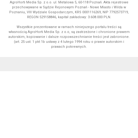
AgroHorti Media Sp. z o.o. ul. Metalowa 5, 60-118 Poznań. Akta rejestrowe
przechowywane w Sądzie Rejonowym Poznań - Nowe Miasto i Wilda w
Poznaniu, VIII Wydziale Gospodarczym, KRS 0001116269, NIP 7792573719,
REGON 529158846, kapitał zakładowy: 3.608.000 PLN.
Wszystkie prezentowane w ramach niniejszego portalu treści są
własnością AgroHorti Media Sp. z o.o, są zastrzeżone i chronione prawem
autorskim, kopiowanie i dalsze rozpowszechnianie treści jest zabronione.
(art. 25 ust. 1 pkt 1b ustawy z 4 lutego 1994 roku o prawie autorskim i
prawach pokrewnych.