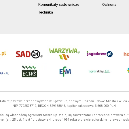
Komunikaty sadownicze
Ochrona
Technika
ń. Akta rejestrowe przechowywane w Sądzie Rejonowym Poznań - Nowe Miasto i Wilda
NIP 7792573719, REGON 529158846, kapitał zakładowy: 3.608.000 PLN.
ci są własnością AgroHorti Media Sp. z o.o, są zastrzeżone i chronione prawem aut
e. (art. 25 ust. 1 pkt 1b ustawy z 4 lutego 1994 roku o prawie autorskim i prawach p