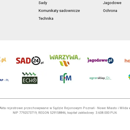
Sady
Jagodowe
Komunikaty sadownicze
Ochrona
Technika
ń. Akta rejestrowe przechowywane w Sądzie Rejonowym Poznań - Nowe Miasto i Wilda
NIP 7792573719, REGON 529158846, kapitał zakładowy: 3.608.000 PLN.
ci są własnością AgroHorti Media Sp. z o.o, są zastrzeżone i chronione prawem aut
e. (art. 25 ust. 1 pkt 1b ustawy z 4 lutego 1994 roku o prawie autorskim i prawach p