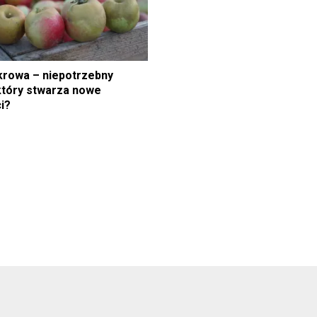
krowa – niepotrzebny
który stwarza nowe
i?