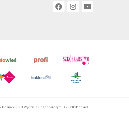
 w Poznaniu, VIII Wydziale Gospodarczym, KRS 0001116269,
orskim, kopiowanie i dalsze rozpowszechnianie treści jest
okrewnych.