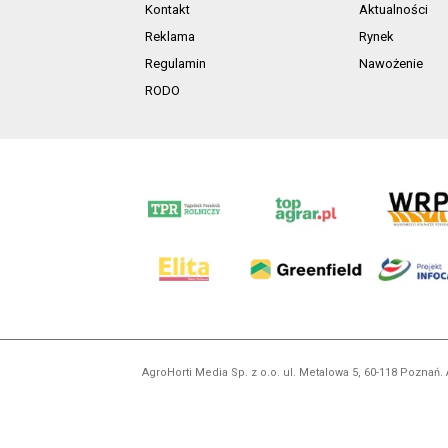
Kontakt
Aktualności
Reklama
Rynek
Regulamin
Nawożenie
RODO
AgroHorti Media Sp. z o.o. ul. Metalowa 5, 60-118 Pozna
Wszystkie prezentowane w ramach niniejszego portalu treś
zabronion