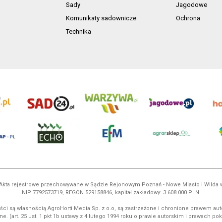
Sady
Jagodowe
Komunikaty sadownicze
Ochrona
Technika
ń. Akta rejestrowe przechowywane w Sądzie Rejonowym Poznań - Nowe Miasto i Wilda
NIP 7792573719, REGON 529158846, kapitał zakładowy: 3.608.000 PLN.
ci są własnością AgroHorti Media Sp. z o.o, są zastrzeżone i chronione prawem aut
e. (art. 25 ust. 1 pkt 1b ustawy z 4 lutego 1994 roku o prawie autorskim i prawach p