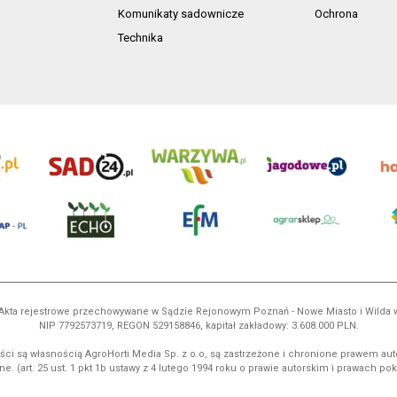
Komunikaty sadownicze
Ochrona
Technika
ń. Akta rejestrowe przechowywane w Sądzie Rejonowym Poznań - Nowe Miasto i Wilda
NIP 7792573719, REGON 529158846, kapitał zakładowy: 3.608.000 PLN.
ci są własnością AgroHorti Media Sp. z o.o, są zastrzeżone i chronione prawem aut
e. (art. 25 ust. 1 pkt 1b ustawy z 4 lutego 1994 roku o prawie autorskim i prawach p